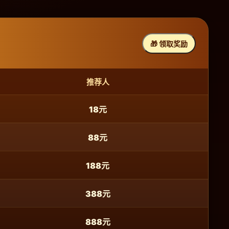
🎁 领取奖励
推荐人
18元
88元
188元
388元
888元